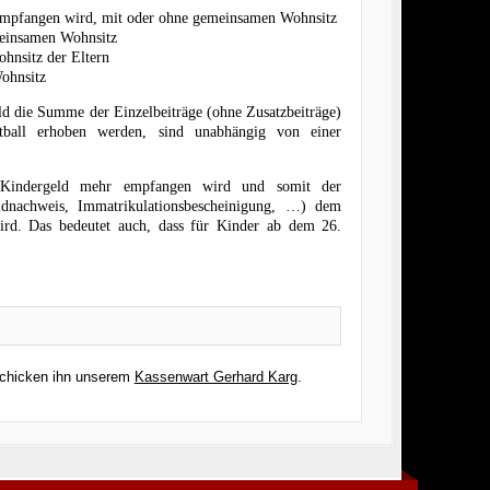
d empfangen wird, mit oder ohne gemeinsamen Wohnsitz
meinsamen Wohnsitz
hnsitz der Eltern
ohnsitz
ald die Summe der Einzelbeiträge (ohne Zusatzbeiträge)
etball erhoben werden, sind unabhängig von einer
n Kindergeld mehr empfangen wird und somit der
eldnachweis, Immatrikulationsbescheinigung, …) dem
wird. Das bedeutet auch, dass für Kinder ab dem 26.
chicken ihn unserem
Kassenwart Gerhard Karg
.