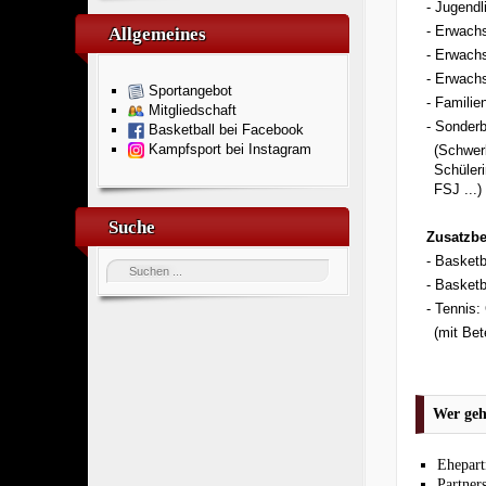
- Jugendl
- Erwachs
Allgemeines
- Erwachs
- Erwachs
Sportangebot
- Familie
Mitgliedschaft
- Sonderb
Basketball bei Facebook
Kampfsport bei Instagram
_
(Schwer
_
Schüler
_
FSJ ...)
Suche
Zusatzbe
- Basketb
- Basket
- Tennis:
_
(mit Bet
_
Wer geh
Ehepart
Partner