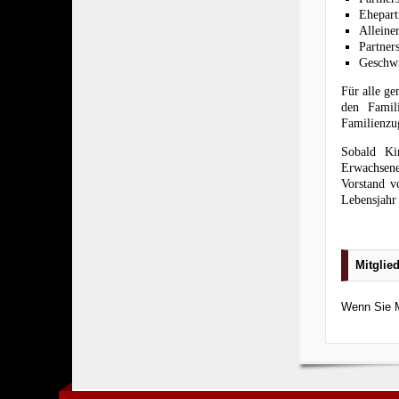
Ehepart
Alleine
Partner
Geschwi
Für alle ge
den Famil
Familienzug
Sobald Ki
Erwachsene
Vorstand v
Lebensjahr 
_
Mitglie
Wenn Sie M