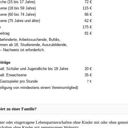
iche (15 bis 17 Jahre)
72 €
ene (18 bis 59 Jahre)
115 €
ene (60 bis 74 Jahre)
86 €
ene (75 Jahre und älter)
62 €
n
175 €
eitrag
81 €
behinderte, Arbeitssuchende, Bufdis,
innen ab 18, Studierende, Auszubildende,
 – Nachweis ist erforderlich.
iträge
all: Schüler und Jugendliche bis 18 Jahre
20 €
ball: Erwachsene
35 €
 Gastspieler pro Stunde
7 €
eiligung von mindestens einem Vereinsmitglied)
ört zu einer Familie?
ner oder eingetragene Lebenspartnerschaften ohne Kinder mit oder ohne geme
schaften ohne Kinder mit gemeinsamen Wohnsitz